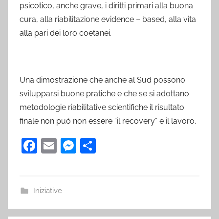
psicotico, anche grave, i diritti primari alla buona
cura, alla riabilitazione evidence – based, alla vita
alla pari dei loro coetanei.
Una dimostrazione che anche al Sud possono
svilupparsi buone pratiche e che se si adottano
metodologie riabilitative scientifiche il risultato
finale non può non essere “il recovery” e il lavoro.
F
E
M
C
a
m
e
o
c
ai
ss
n
e
l
e
di
Iniziative
b
n
vi