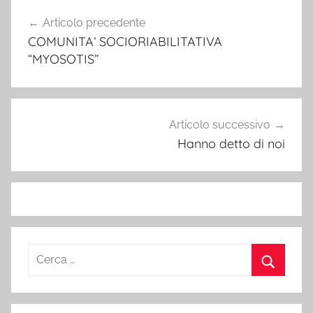
o
g
di
Navigazione
Articolo precedente
o
er
articoli
COMUNITA’ SOCIORIABILITATIVA
k
“MYOSOTIS”
Articolo successivo
Hanno detto di noi
Ricerca
per:
Cerca