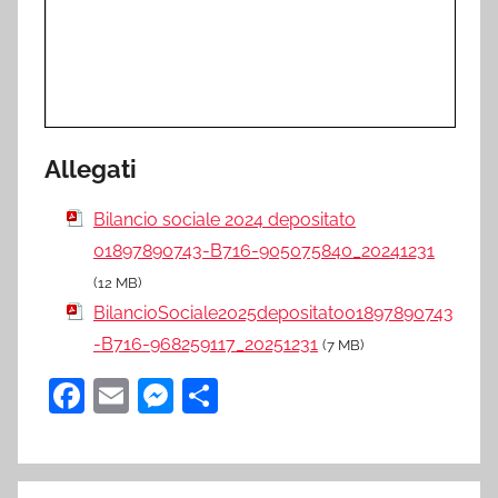
Allegati
Bilancio sociale 2024 depositato
01897890743-B716-905075840_20241231
(12 MB)
BilancioSociale2025depositato01897890743
-B716-968259117_20251231
(7 MB)
F
E
M
C
a
m
e
o
c
ai
ss
n