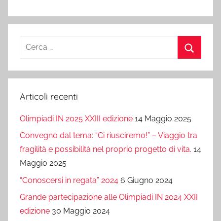
e
l
e
di
b
n
vi
o
g
di
Ricerca
o
er
per:
k
Cerca
Articoli recenti
Olimpiadi IN 2025 XXIII edizione
14 Maggio 2025
Convegno dal tema: “Ci riusciremo!” – Viaggio tra
fragilità e possibilità nel proprio progetto di vita.
14
Maggio 2025
“Conoscersi in regata” 2024
6 Giugno 2024
Grande partecipazione alle Olimpiadi IN 2024 XXII
edizione
30 Maggio 2024